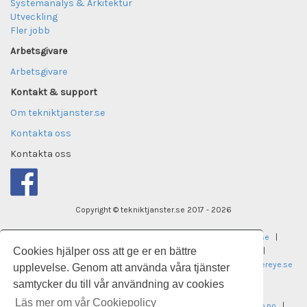
Systemanalys & Arkitektur
Utveckling
Fler jobb
Arbetsgivare
Arbetsgivare
Kontakt & support
Om tekniktjanster.se
Kontakta oss
Kontakta oss
Copyright © tekniktjanster.se 2017 - 2026
tekniktjanster.se
|
careereye.se
|
undervisningsjobb.se
|
Cookies hjälper oss att ge er en bättre
careereye.se
|
universitetsvakanser.se
|
careereye.se
|
sjukvardsvakanser.se
|
careereye.se
|
itvakanser.se
|
careereye.se
upplevelse. Genom att använda våra tjänster
samtycker du till vår användning av cookies
laegekarriere.dk
Läs mer om vår Cookiepolicy
legestillinger.no
|
helseogsosialjobb.no
|
regnskapsjobb.no
|