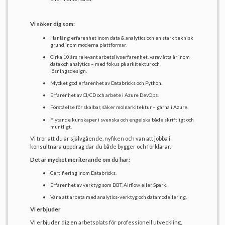
Vi söker dig som:
Har lång erfarenhet inom data & analytics och en stark teknisk
grund inom moderna plattformar.
Cirka 10 års relevant arbetslivserfarenhet, varav åtta år inom
data och analytics – med fokus på arkitektur och
lösningsdesign.
Mycket god erfarenhet av Databricks och Python.
Erfarenhet av CI/CD och arbete i Azure DevOps.
Förståelse för skalbar, säker molnarkitektur – gärna i Azure.
Flytande kunskaper i svenska och engelska både skriftligt och
muntligt.
Vi tror att du är självgående, nyfiken och van att jobba i
konsultnära uppdrag där du både bygger och förklarar.
Det är mycket meriterande om du har:
Certifiering inom Databricks.
Erfarenhet av verktyg som DBT, Airflow eller Spark.
Vana att arbeta med analytics-verktyg och datamodellering.
Vi erbjuder
Vi erbjuder dig en arbetsplats för professionell utveckling,