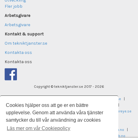
Utveckling
Fler jobb
Arbetsgivare
Arbetsgivare
Kontakt & support
Om tekniktjanster.se
Kontakta oss
Kontakta oss
Copyright © tekniktjanster.se 2017 - 2026
tekniktjanster.se
|
careereye.se
|
undervisningsjobb.se
|
Cookies hjälper oss att ge er en bättre
careereye.se
|
universitetsvakanser.se
|
careereye.se
|
sjukvardsvakanser.se
|
careereye.se
|
itvakanser.se
|
careereye.se
upplevelse. Genom att använda våra tjänster
samtycker du till vår användning av cookies
laegekarriere.dk
Läs mer om vår Cookiepolicy
legestillinger.no
|
helseogsosialjobb.no
|
regnskapsjobb.no
|
ingeniorstillinger.no
|
pedagogstillinger.no
|
universitetsjobb.no