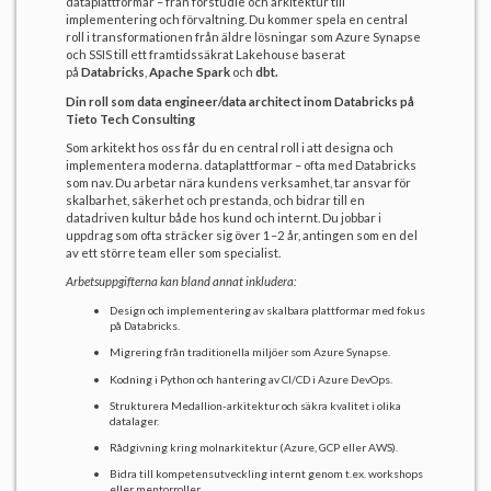
dataplattformar – från förstudie och arkitektur till
implementering och förvaltning. Du kommer spela en central
roll i transformationen från äldre lösningar som Azure Synapse
och SSIS till ett framtidssäkrat Lakehouse baserat
på
Databricks
,
Apache Spark
och
dbt.
Din roll som data engineer/data architect inom Databricks på
Tieto Tech Consulting
Som arkitekt hos oss får du en central roll i att designa och
implementera moderna. dataplattformar – ofta med Databricks
som nav. Du arbetar nära kundens verksamhet, tar ansvar för
skalbarhet, säkerhet och prestanda, och bidrar till en
datadriven kultur både hos kund och internt. Du jobbar i
uppdrag som ofta sträcker sig över 1–2 år, antingen som en del
av ett större team eller som specialist.
Arbetsuppgifterna kan bland annat inkludera:
Design och implementering av skalbara plattformar med fokus
på Databricks.
Migrering från traditionella miljöer som Azure Synapse.
Kodning i Python och hantering av CI/CD i Azure DevOps.
Strukturera Medallion-arkitektur och säkra kvalitet i olika
datalager.
Rådgivning kring molnarkitektur (Azure, GCP eller AWS).
Bidra till kompetensutveckling internt genom t.ex. workshops
eller mentorroller.