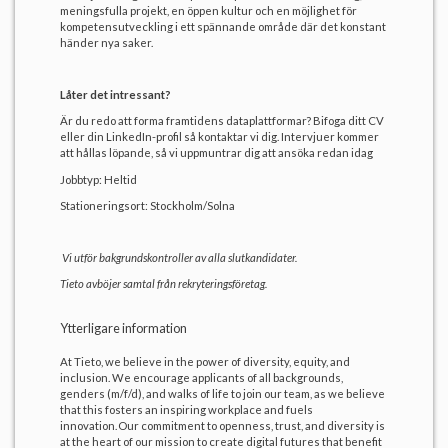
meningsfulla projekt, en öppen kultur och en möjlighet för
kompetensutveckling i ett spännande område där det konstant
händer nya saker.
Låter det intressant?
Är du redo att forma framtidens dataplattformar? Bifoga ditt CV
eller din LinkedIn-profil så kontaktar vi dig. Intervjuer kommer
att hållas löpande, så vi uppmuntrar dig att ansöka redan idag
Jobbtyp: Heltid
Stationeringsort: Stockholm/Solna
Vi utför bakgrundskontroller av alla slutkandidater.
Tieto avböjer samtal från rekryteringsföretag.
Ytterligare information
At Tieto, we believe in the power of diversity, equity, and
inclusion. We encourage applicants of all backgrounds,
genders (m/f/d), and walks of life to join our team, as we believe
that this fosters an inspiring workplace and fuels
innovation. Our commitment to openness, trust, and diversity is
at the heart of our mission to create digital futures that benefit