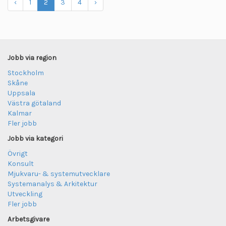
‹
1
2
3
4
›
Jobb via region
Stockholm
Skåne
Uppsala
Västra götaland
Kalmar
Fler jobb
Jobb via kategori
Övrigt
Konsult
Mjukvaru- & systemutvecklare
Systemanalys & Arkitektur
Utveckling
Fler jobb
Arbetsgivare