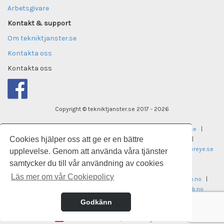
Arbetsgivare
Kontakt & support
Om tekniktjanster.se
Kontakta oss
Kontakta oss
Copyright © tekniktjanster.se 2017 - 2026
tekniktjanster.se
|
careereye.se
|
undervisningsjobb.se
|
Cookies hjälper oss att ge er en bättre
careereye.se
|
universitetsvakanser.se
|
careereye.se
|
sjukvardsvakanser.se
|
careereye.se
|
itvakanser.se
|
careereye.se
upplevelse. Genom att använda våra tjänster
samtycker du till vår användning av cookies
laegekarriere.dk
Läs mer om vår Cookiepolicy
legestillinger.no
|
helseogsosialjobb.no
|
regnskapsjobb.no
|
ingeniorstillinger.no
|
pedagogstillinger.no
|
universitetsjobb.no
Godkänn
technikstellen.de
|
klinikumjobs.de
technikstellen.at
|
klinikumjobs.at