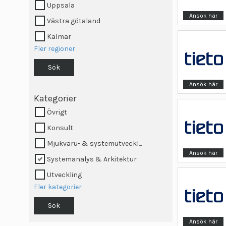
Uppsala
Ansök här
Västra götaland
Kalmar
Fler regioner
Sök
Ansök här
Kategorier
Övrigt
Konsult
Mjukvaru- & systemutveckl...
Ansök här
Systemanalys & Arkitektur
Utveckling
Fler kategorier
Sök
Ansök här