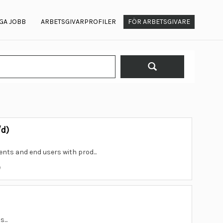
GA JOBB
ARBETSGIVARPROFILER
FÖR ARBETSGIVARE
/d)
ents and end users with prod...
e
...