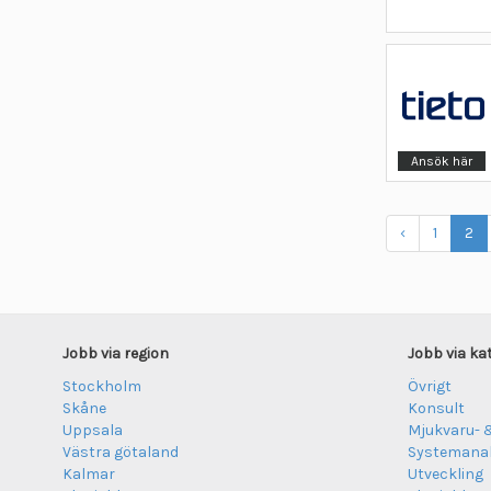
Ansök här
‹
1
2
Jobb via region
Jobb via ka
Stockholm
Övrigt
Skåne
Konsult
Uppsala
Mjukvaru- 
Västra götaland
Systemanal
Kalmar
Utveckling